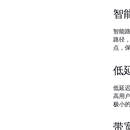
智
智能
路径
点，
低
低延
高用
极小
带