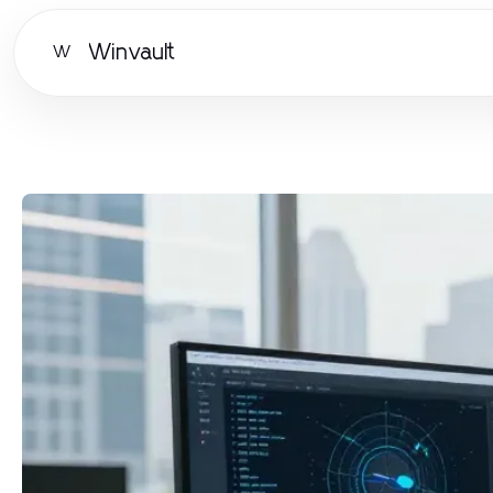
Winvault
W