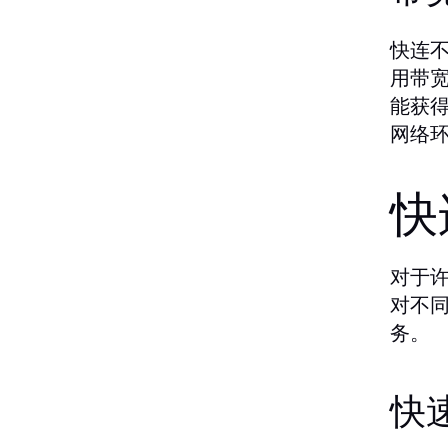
快连
用带
能获
网络
快
对于
对不
务。
快