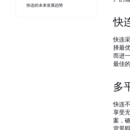
快连的未来发展趋势
快
快连
择最
而进
最佳
多
快连不
享受
案，
背景