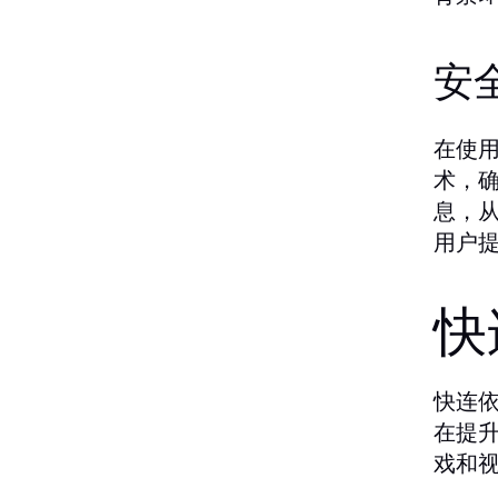
安
在使用
术，
息，
用户
快
快连
在提
戏和